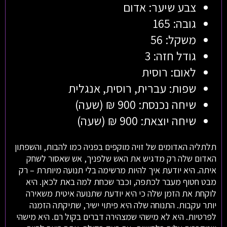
צבע שיער: אדום
גובה: 165
משקל: 56
גודל חזה: 3
לאום: רוסית
שפות: עברית, רוסית, אנגלית
שיחה נכנסת: 900 ₪ (שעה)
שיחה יוצאת: 900 ₪ (שעה)
תלתליה האדומים של זויה מוקפים בפניה כמו להבות, והשפתון
האדום שלה רק מדגיש את האש שלפניך, אש שאסור לשחק
איתה. היא יודעת איך להיות מרשימה בלי תנועה מיותרת – רק
מבט חטוף מעבר לכתפה, וכבר שכחת למה באת לכאן. היא
לוקחת את הזמן שלה כי היא יודעת שתנועה איטית משאירה
יותר עקבות. התנוחה שלה היא פיתוי ישיר, שתיקתה הזמנה
לפרטיות. היא לא מישהי שמצהירה דברים בקול רם. היא מישהי