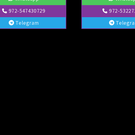
972-547430729
972-53227
Telegram
Telegr