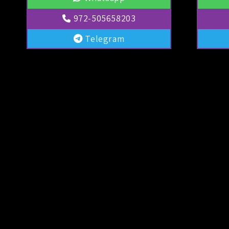
972-505658203
Telegram