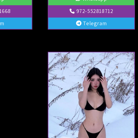
1668
972-552818712
am
Telegram