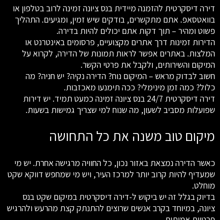
דירה דיסקרטית להזמנה מיידית בנס ציונה זמינה לרוב בטלפון או
בוואטסאפ. אתם מתקשרים, בודקים שיש זמין, ומגיעים. התהליך
פשוט ומהיר – תוך דקות אתם יכולים להיות בדירה.
הדירות זמינות דרך אתרים מקצועיים, פרסומים באינטרנט או
המלצות. באתרים אפשר לראות תמונות של הדירה, לקרוא על
המיקום והשירותים, ולקבל את פרטי הקשר.
חשוב לבדוק מראש – המיקום נוח? הדירה נקיה? יש חניה? מה
כלול? כמה זמן מינימלי? ככה תימנעו מאכזבות.
דירה דיסקרטית 24/7 בנס ציונה זמינה כמעט תמיד. יש דירות
שפועלות מסביב לשעון, מה שנוח למי שצריך גמישות בשעות.
מיקום טוב משנה את כל התחושה
כאשר הדירה נמצאת באזור נכון, כל החוויה מרגישה אחרת. יש מי
שמעדיף להיות קרוב יותר למרכז העיר, ויש מי שמחפש דווקא שקט
מוחלט.
בדיוק בגלל זה יש ביקוש ל-דירה דיסקרטית במיקום שקט בנס
ציונה, במיוחד בקרב אנשים שרוצים להתנתק קצת מהרעש ולהרגיש
פרטיות אמיתית.