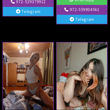
972-529379912
972-559904561
Telegram
Telegram