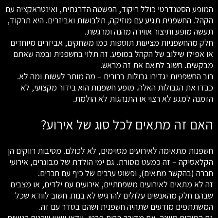
המופע הסטנדרטי כולל ריקוד, הפשטה הדרגתית, ואינטראקציה עם
הקהל. החשפנית תגיע עם מוזיקה, תלבושות ואביזרים. היא תרקוד,
תעשה מופע ותיצור אווירה מהנה ומרגשת.
חלק מהחשפניות מציעות תוספות כמו משחקים, אביזרים מיוחדים
או אפילו שילוב של הקהל במופע. זה תלוי בחשפנית ובמה שאתם
מבקשים. חשוב לתאם את זה מראש.
רוב החשפניות יגדירו גבולות ברורים – מה מותר לעשות ומה לא.
כבדו את הגבולות האלה. מופע חשפנות הוא בידור מקצועי, לא
הזמנה למגע לא רצוי או התנהגות לא הולמת.
האם זה מתאים לכל סוג של אירוע?
חשפנות מתאימה לאירועים מסוימים, לא לכולם. מסיבות רווקים הן
הקלאסיקה – זה כמעט מסורת. גם ימי הולדת של מבוגרים, אירועי
חברה (בהקשר מתאים), ופשוט ערבים של כיף עם חברים.
זה לא מתאים לאירועים משפחתיים, אירועים עם ילדים, או מצבים
שבהם חלק מהאנשים עלולים להרגיש לא בנוח. חשוב לוודא שכל
המשתתפים מודעים שתהיה חשפנית ושהם בסדר עם זה.
גם המיקום משנה. אם מדובר בבית פרטי, וודאו שאין שכנים רגישים