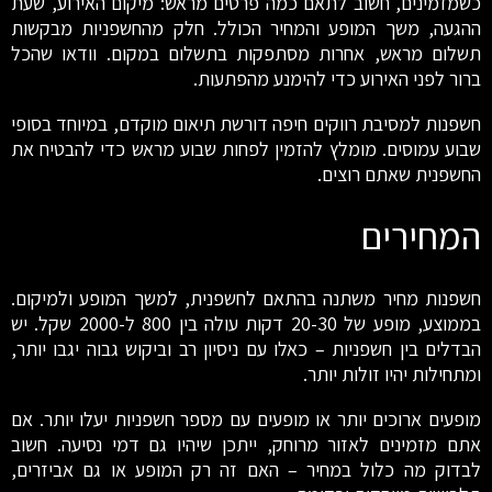
כשמזמינים, חשוב לתאם כמה פרטים מראש: מיקום האירוע, שעת
ההגעה, משך המופע והמחיר הכולל. חלק מהחשפניות מבקשות
תשלום מראש, אחרות מסתפקות בתשלום במקום. וודאו שהכל
ברור לפני האירוע כדי להימנע מהפתעות.
חשפנות למסיבת רווקים חיפה דורשת תיאום מוקדם, במיוחד בסופי
שבוע עמוסים. מומלץ להזמין לפחות שבוע מראש כדי להבטיח את
החשפנית שאתם רוצים.
המחירים
חשפנות מחיר משתנה בהתאם לחשפנית, למשך המופע ולמיקום.
בממוצע, מופע של 20-30 דקות עולה בין 800 ל-2000 שקל. יש
הבדלים בין חשפניות – כאלו עם ניסיון רב וביקוש גבוה יגבו יותר,
ומתחילות יהיו זולות יותר.
מופעים ארוכים יותר או מופעים עם מספר חשפניות יעלו יותר. אם
אתם מזמינים לאזור מרוחק, ייתכן שיהיו גם דמי נסיעה. חשוב
לבדוק מה כלול במחיר – האם זה רק המופע או גם אביזרים,