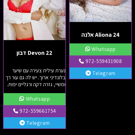
Aliona 24 אלנה
Whatsapp
Devon 22 דבון
972-559431908
נערת עילית צעירה עם שיער
Telegram
בלונדיני ארוך. יש לה גם עור רך
ומשיי, גזרה דקה ורגליים יפות.
Whatsapp
972-559661754
Telegram