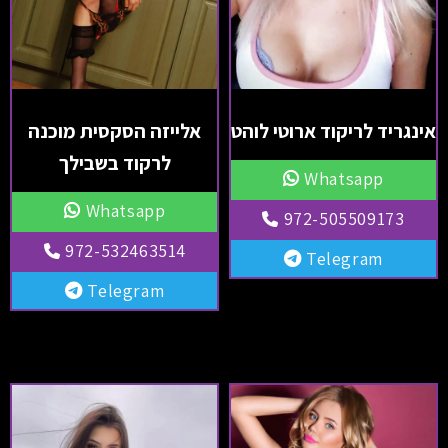
אינגריד לריקוד ארוטי לוהט
אלייזה הסקסית מוכנה
לרקוד בשבילך
Whatsapp
Whatsapp
972-505509173
972-532463514
Telegram
Telegram