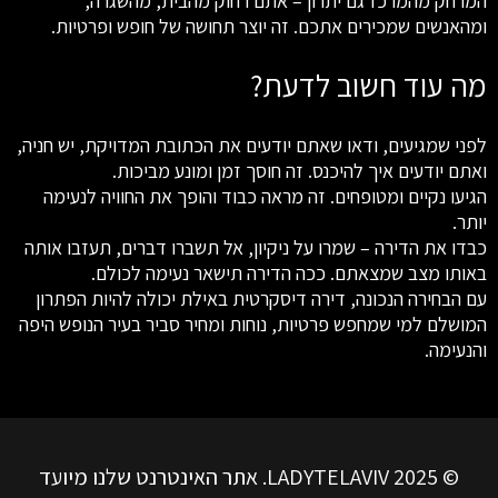
המרחק מהמרכז גם יתרון – אתם רחוק מהבית, מהשגרה,
ומהאנשים שמכירים אתכם. זה יוצר תחושה של חופש ופרטיות.
מה עוד חשוב לדעת?
לפני שמגיעים, ודאו שאתם יודעים את הכתובת המדויקת, יש חניה,
ואתם יודעים איך להיכנס. זה חוסך זמן ומונע מביכות.
הגיעו נקיים ומטופחים. זה מראה כבוד והופך את החוויה לנעימה
יותר.
כבדו את הדירה – שמרו על ניקיון, אל תשברו דברים, תעזבו אותה
באותו מצב שמצאתם. ככה הדירה תישאר נעימה לכולם.
עם הבחירה הנכונה, דירה דיסקרטית באילת יכולה להיות הפתרון
המושלם למי שמחפש פרטיות, נוחות ומחיר סביר בעיר הנופש היפה
והנעימה.
© LADYTELAVIV 2025. אתר האינטרנט שלנו מיועד