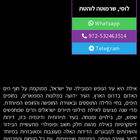
לוסי, שרמוטה לוהטת
Whatsapp
972-532463514
Telegram
אילת היא עיר הנופש המובילה של ישראל, ממוקמת על חוף הים
האדום בדרום הארץ. העיר ידועה במלונות המפוארים, בחופים
היפים, בחיי הלילה התוססים ובאווירת החופשה והחופש המיוחדת.
מדי שנה מגיעים לאילת מיליוני תיירים ישראלים וזרים שמחפשים
שמש, ים, בילויים ומנוחה. בעיר תיירותית ודינמית כזו, דירות
דיסקרטיות באילת מהוות חלק חשוב ופופולרי מתעשיית הבידור
והשירותים למבוגרים. הדירות האלה מעוצבות ומאובזרות במיוחד
ליצור אווירה נעימה, רומנטית ואינטימית, עם כל הנוחות והפרטיות