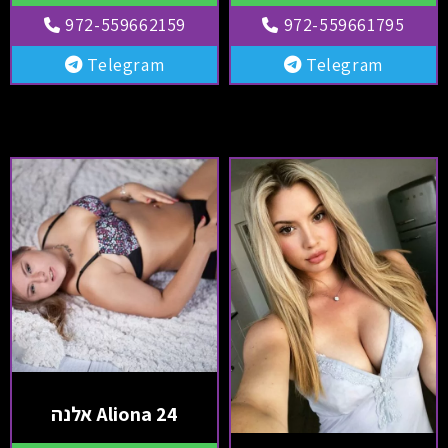
972-559662159
972-559661795
Telegram
Telegram
Aliona 24 אלנה