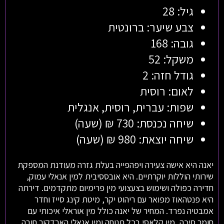
גיל: 28
צבע שיער: ברונטית
גובה: 168
משקל: 52
גודל חזה: 2
לאום: רוסית
שפות: עברית, רוסית, אנגלית
שיחה נכנסת: 730 ₪ (שעה)
שיחה יוצאת: 980 ₪ (שעה)
יאנה היא אישה צעירה ויפהפייה בעלת גזרה מעודנת המספקת
שירותי הוללות יוקרתיים. היא אובססיבית למין אנאלי עמוק,
חדירה כפולה ושימוש בצעצועי מין פרימיום מתקדמים. דירתה
היא פנטהאוז מפואר עם ריהוט יקר, מיטת קינג סייז וחדר
אמבטיה נפרד. המחיר של יאנה כולל מין אוראלי איכותי עם
חומר סיכה, מין קלאסי בכל תנוחה ומין אנאלי הארדקור חובה.