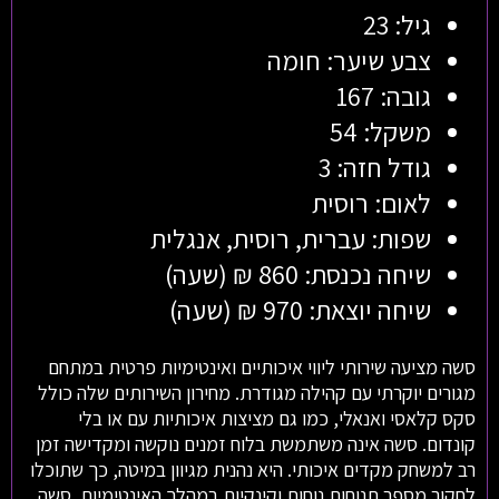
גיל: 23
צבע שיער: חומה
גובה: 167
משקל: 54
גודל חזה: 3
לאום: רוסית
שפות: עברית, רוסית, אנגלית
שיחה נכנסת: 860 ₪ (שעה)
שיחה יוצאת: 970 ₪ (שעה)
סשה מציעה שירותי ליווי איכותיים ואינטימיות פרטית במתחם
מגורים יוקרתי עם קהילה מגודרת. מחירון השירותים שלה כולל
סקס קלאסי ואנאלי, כמו גם מציצות איכותיות עם או בלי
קונדום. סשה אינה משתמשת בלוח זמנים נוקשה ומקדישה זמן
רב למשחק מקדים איכותי. היא נהנית מגיוון במיטה, כך שתוכלו
לחקור מספר תנוחות נוחות וקינקיות במהלך האינטימיות. סשה