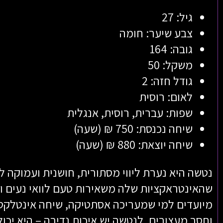
גיל: 27
צבע שיער: חומה
גובה: 164
משקל: 50
גודל חזה: 2
לאום: רוסית
שפות: עברית, רוסית, אנגלית
שיחה נכנסת: 750 ₪ (שעה)
שיחה יוצאת: 880 ₪ (שעה)
נטשה היא נערת ליווי מסתורית, חושנית ועמוקה ל
שהאינטראקציות שלה משאירות טעם לוואי נעים ו
מיועדים למי שמעריכה אסתטיקה, שיחה אינטלקט
וחסר מעצורים. לנטשה יש איכות נדירה – היא יכול