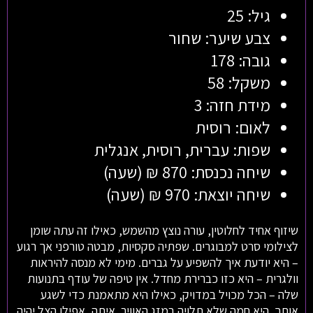
גיל: 25
צבע שיער: שחור
גובה: 178
משקל: 58
מידת חזה: 3
לאום: רוסית
שפות: עברית, רוסית, אנגלית
שיחה נכנסת: 870 ₪ (שעה)
שיחה יוצאת: 970 ₪ (שעה)
שיזוף אחיד לחלוטין, עורה נוצץ מהשמש, כאילו זה עתה שומן
לצילומי סרט למבוגרים. שפתיה סקסיות, מבטה טורפני אך רגוע
– היא יודעת איך להשפיע על גברים. מימי לא מנסה להיראות
וולגרית – היא כזו כברירת מחדל. אין טיפה של עודף בתנועות
שלה – הכל מכויל במדויק, כאילו היא מתאמנת כדי לשגע
אותך. היא חמה שלא תלויה במזג האוויר. איתה, אפילו הצל יהיה