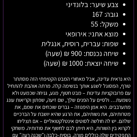
צבע שיער: בלונדיני
גובה: 167
משקל: 55
מוצא אתני: אירופאי
שפות: עברית, רוסית, אנגלית
שיחה נכנסת: 900 ₪ (שעה)
שיחה יוצאת: 1000 ₪ (שעה)
היא נראית עדינה, אבל מאחורי המבט הקטיפתי הזה מסתתר
טורף, המסוגל לשגע אותך בנשימה קלה. מרתה אוהבת להתחיל
עם פרובוקציות עדינות – מבט חטוף, מגע, גניחה שכמעט ולא
נשמעת… ולסיים על הפנים שלך, שם זיעה, שפתון וקריאות עונג
מתערבבים. היא אמן היפנוזה – גברים שוכחים את שמם, את
מטרותיהם, את נשותיהם, את הרגע שהיא יושבת על הברכיים
שלהם. יש לה חולשה לסוטים אינטלקטואליים – אם תצליחו
לקרוא בין השורות, היא תיתן לכם לחשוף את סודותיה. משחקי
התפקידים שלה כוללים מורה, בוסית-כלבה ו"שכנה רעה" עם