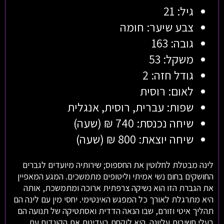
גיל: 21
צבע שיער: חומה
גובה: 163
משקל: 53
גודל חזה: 2
לאום: רוסית
שפות: עברית, רוסית, אנגלית
שיחה נכנסת: 740 ₪ (שעה)
שיחה יוצאת: 800 ₪ (שעה)
לינה מבטלת לחלוטין את החספוס; שירותיה מיועדים לגברים
החושקים בחום נשי אמיתי וליטופים מתמשכים. המגע המאפיין
את הגברת הזו הוא נשיקה צרפתית ארוכה ומתמשכת, אותה
היא מתרגלת לאורך כל המפגש האינטימי. יחסי מין עם לינה הם
תהליך איטי וזורם, שבו הנאה הדדית ואסתטיקה של תנועה הם
בעלי חשיבות עליונה. היא לוקחת בעדינות את הקונדום עם