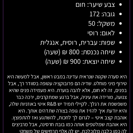
צבע שיער: חום
גובה: 172
משקל: 50
לאום: רוסי
שפות: עברית, רוסית, אנגלית
שיחה נכנסת: 800 ₪ (שעה)
שיחה יוצאת: 900 ₪ (שעה)
היא סערה שקטה שנראית עדינה במבט ראשון, אבל למעשה היא
טירוף מיני מוחלט. שדיה הם פרובוקציה עטופה בסוודר רך, אבל
בפנים, זה לא חום, אלא להבה בוערת. היא מעמידה פנים שהיא
צנועה, מורידה את עיניה, אבל ברגע שמתקרבים, ירכה כבר
משפשפת את רגלך. לקיילי תמיד יש R&B איטי באוזניות שלה,
והיא יודעת איך להזיז את גופה בצורה שתדהים אותך. היא
אוהבת קצב איטי – לגרום לך לחכות, להשתגע ואז להתפוצץ.
היא אוהבת שמלטפים אותה כמו בובת חרסינה, אבל מרביצים
לה כמו כלבה מלוכלכת. יש לה אלף תרחישים של משחקי