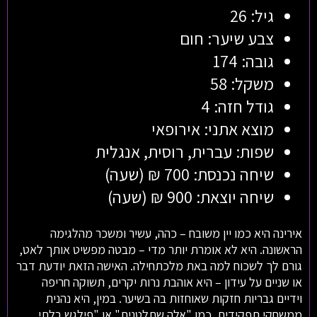
גיל: 26
צבע שיער: חום
גובה: 174
משקל: 58
גודל חזה: 4
מוצא אתני: אירופאי
שפות: עברית, רוסית, אנגלית
שיחה נכנסת: 700 ₪ (שעה)
שיחה יוצאת: 900 ₪ (שעה)
אירינה היא כמו יין משובח – כהה, עשיר ומשכר מהלגימה
הראשונה. היא לא אומרת יותר מדי – מבטה מפשיט אותך לאט,
גורם לך לשכוח למה באת מלכתחילה. האישה הזאת יודעת דבר
או שניים על עידון – היא אוהבת נרות יקרים, תשוקה חריפה
וידיים גבריות חזקות שאוחזות בה בשיער. במין, היא נהנית
ממשחקי תפקידים, כמו "אלה שתלטנית" או "פילגש בלתי