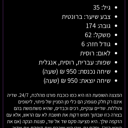
גיל: 35
צבע שיער: ברונטית
גובה: 174
משקל: 62
גודל חזה: 6
לאום: רוסית
שפות: עברית, רוסית, אנגלית
שיחה נכנסת: 950 ₪ (שעה)
שיחה יוצאת: 950 ₪ (שעה)
הפצצה השופעת הזו היא כמו כוכבת פורנו מהלכת, 24/7. שדיה
אינם רק חלק מגופה; הם כלי מן המניין של פיתוי, ליטופים
והוללות. שדיים ענקיים, רכים וכבדים, שהיא משתמשת בהם
בצורה כזו שבתוך חמש דקות את חושבת לא עם הראש, אלא עם
הזקפה שלך. היא מציעה סקס שד אל שד, סצנות הנקה (אם את
בעניין הזה), וסקס גס, שבו היא שוכבת ואת דופקת את שדיה