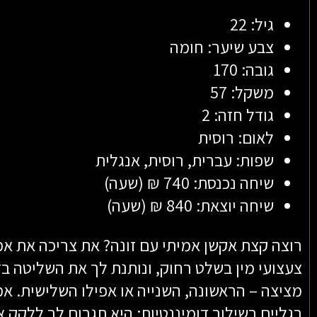
גיל: 22
צבע שיער: חומה
גובה: 170
משקל: 57
גודל חזה: 2
לאום: רוסית
שפות: עברית, רוסית, אנגלית
שיחה נכנסת: 740 ₪ (שעה)
שיחה יוצאת: 840 ₪ (שעה)
רוצה קצת אקשן אמיתי עם זונה? את צריכה את אמ
צעצועי מין בשלט רחוק, ונותנת לך את השליטה בז
מציצה – הראשונה, השנייה או אפילו השלישית. א
רגליים בשילוב דומיננטיות; היא תגרום לך ללקק 