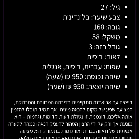
גיל: 27
צבע שיער: בלונדינית
גובה: 168
משקל: 58
גודל חזה: 3
לאום: רוסית
שפות: עברית, רוסית, אנגלית
שיחה נכנסת: 950 ₪ (שעה)
שיחה יוצאת: 950 ₪ (שעה)
דייטים עם אריאדנה מתקיימים בדירתה המרווחת והמרתקת,
המציעה שפע של מקום להנאה מינית, אך תמיד תוכלו להזמין
אותה אליכם. דוגמנית זו נטולת דעות קדומות וגחמות – היא
מונעת אך ורק על ידי הרצון הטהור להעניק הנאה וכמהה לסערה
אמיתית של תאווה גברית ואורגזמות בתמורה. היא מציעה
עיסויים ארוטיים מעודנים, אותם היא מבצעת בצורה חלקה