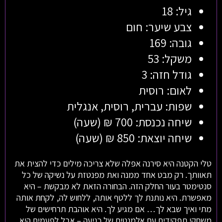
גיל: 18
צבע שיער: חום
גובה: 169
משקל: 53
גודל חזה: 3
לאום: רוסית
שפות: עברית, רוסית, אנגלית
שיחה נכנסת: 700 ₪ (שעה)
שיחה יוצאת: 850 ₪ (שעה)
טלי הקטנה היא סירנה אפלה שלא צריכה מילים כדי להצית את
תאוותך. רק מבט אחד ממנה ואת מפנטזת על נשיקה של כל
סנטימטר בעור החלק הזה. הבחורה הזאת לא מבקשת – היא
מאפשרת. היא נותנת לך ללטף אותה, ללחוש לה, לקחת אותה
מתי ואיך שבא לך… אם מגיע לך. היא אוהבת תרחישים של
משחקי תפקידים עם אלמנטים של כניעה – אבל לפעמים היא