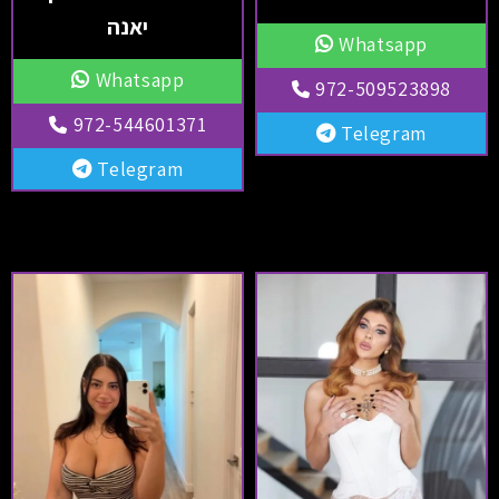
יאנה
Whatsapp
Whatsapp
972-509523898
972-544601371
Telegram
Telegram