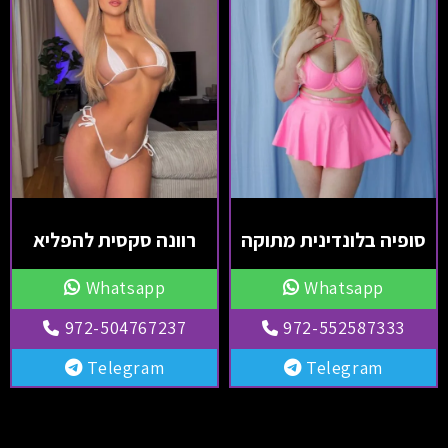
סופיה בלונדינית מתוקה
רוונה סקסית להפליא
Whatsapp
Whatsapp
972-504767237
972-552587333
Telegram
Telegram