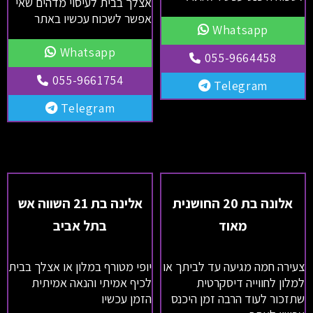
אצלך בבית לעיסוי מדהים שאי
אפשר לשכוח עכשיו באתר
Whatsapp
Whatsapp
055-9664458
055-9661754
Telegram
Telegram
אלונה בת 20 החושנית
אלינה בת 21 השווה אש
מאוד
בתל אביב
צעירה חמה מגיעה עד לביתך או
יופי מטורף במלון או אצלך בבית
למלון לחווייה דיסקרטית
לכיף אמיתי והנאה אמיתית
שתזכור לעוד הרבה זמן היכנס
הזמן עכשיו