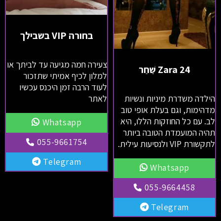
בחורה VIP בשבילך
צעירה חמה מגיעה עד לביתך או
Zara 24 שַׁחַר
למלון לכיף אמיתי שתזכור
לעוד הרבה זמן היכנס עכשיו
לאתר
הילדה משדרת מיניות ונשיות
מדהימות, וגם בעלת אופי טוב
לב. עם כל החוזקות הללו, היא
Whatsapp
תהיה המועמדת הטובה ביותר
055-9661754
לתקשורת VIP ולנסיעות עילית.
Telegram
Whatsapp
055-9664458
Telegram