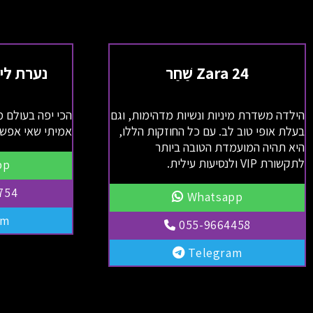
Zara 24 שַׁחַר
נערת ליו
הילדה משדרת מיניות ונשיות מדהימות, וגם
הכי יפה בעולם מ
בעלת אופי טוב לב. עם כל החוזקות הללו,
אמיתי שאי אפש
היא תהיה המועמדת הטובה ביותר
לתקשורת VIP ולנסיעות עילית.
pp
754
Whatsapp
am
055-9664458
Telegram