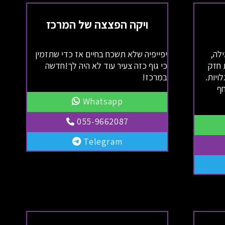
ויקה הפצצה של המרכז
לה,
יפייפיה שלא תשכח בחיים אז כדי שתזמין
 חזק
כי גוף כזה צעיר עוד לא היה לך!חדשה
ויות.
במרכז!
חף
Whatsapp
055-9662087
Telegram