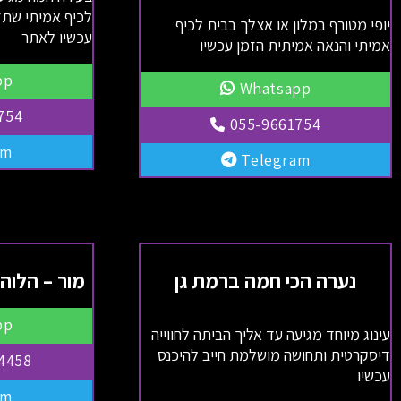
לכיף אמיתי שתזכ
יופי מטורף במלון או אצלך בבית לכיף
עכשיו לאתר
אמיתי והנאה אמיתית הזמן עכשיו
pp
Whatsapp
754
055-9661754
am
Telegram
נערה הכי חמה ברמת גן
מור – הלוהטת בת
pp
עינוג מיוחד מגיעה עד אליך הביתה לחווייה
דיסקרטית ותחושה מושלמת חייב להיכנס
4458
עכשיו
am