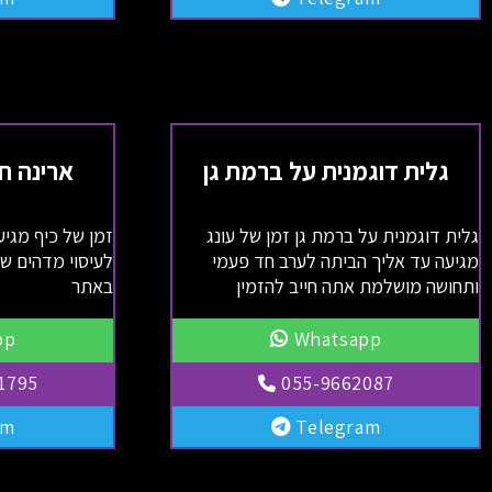
גלית דוגמנית על ברמת גן
ארינה ח
גלית דוגמנית על ברמת גן זמן של עונג
זמן של כיף מגיע
מגיעה עד אליך הביתה לערב חד פעמי
לעיסוי מדהים ש
ותחושה מושלמת אתה חייב להזמין
באתר
pp
Whatsapp
1795
055-9662087
am
Telegram