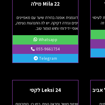
Mila 22 מילה
 לעיסוי
דוגמנית אופנה בהירת שיער עם מאפיינים
זה
יפים וגזרה דקיקה. יש לה התנהגות נעימה,
אופי ידידותי וחוש הומור טוב.
Whatsapp
055-9661754
Telegram
 אביב
Leksi 24 לקסי
תית
שיזוף מושך ומראה נעים. כמו כן, היתרונות