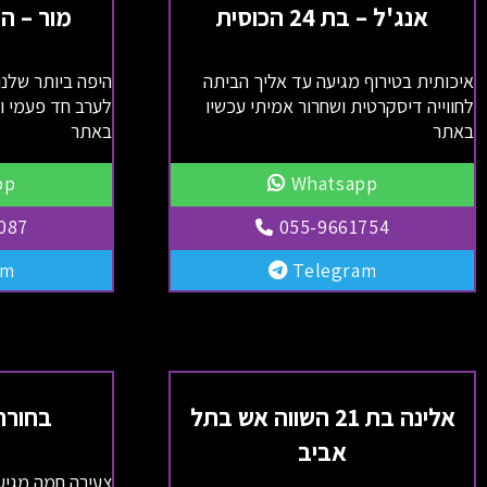
אנג'ל – בת 24 הכוסית
מור – ה
איכותית בטירוף מגיעה עד אליך הביתה
היפה ביותר שלנו
לחווייה דיסקרטית ושחרור אמיתי עכשיו
לערב חד פעמי ו
באתר
באתר
pp
Whatsapp
087
055-9661754
am
Telegram
אלינה בת 21 השווה אש בתל
בחורה VIP בשב
אביב
צעירה חמה מגיע