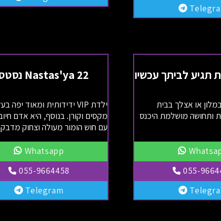
Telegr
 תגיע לביתך עכשיו
Nastas'ya 22 נסטסיה
מלון או אצלך בבית
ילדת VIP ידידותית ומאוד יפה ב
ית ותחושה מושלמת היכנס
מקסים וקורן. בנוסף, היא אדם חיוב
עם חוש הומור מעולה וצחוק מדבק.
Whatsapp
Whatsa
055-9664458
055-9664
Telegram
Telegr