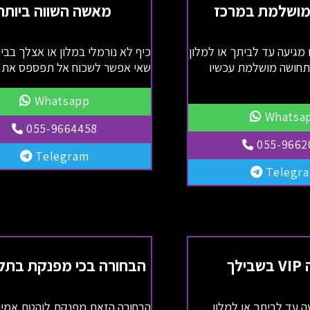
מושלמת במרכז
מאשה השווה ביותר
 מגיעה עד לביתך או למלון
כיף לא נורמלי במלון או אצלך בבית
תחושה מושלמת עכשיו
שאי אפשר לשכוח אל תפספס את 
Whatsapp
Whatsa
055-9664458
055-9662
Telegram
Telegr
ילך
הבחורה בכי מפנקת בתל
ה עד לביתך או למלון
הבחורה הזאת מפנקת לוהטת אמי