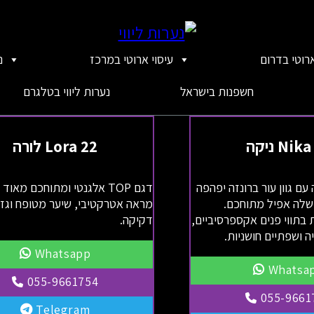
ארוטי בדרום
עיסוי ארוטי במרכז
נ
חשפנות בישראל
נערות ליווי בטלגרם
Nik ניקה
Lora 22 לורה
T מפתה עם גוון עור ברונזה יפהפה
דגם TOP אלגנטי ומתוחכם מאוד
שלה אפיל מתוחכם.
מראה אטרקטיבי, שיער מטופח וגז
ת בתווי פנים אקספרסיביים,
דקיקה.
ה ושפתיים חושניות.
Whatsapp
Whatsa
055-9661754
055-9661
Telegram