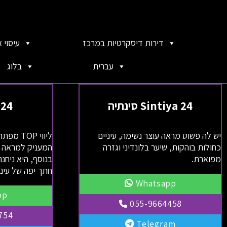
דירות דיסקרטיות במרכז
עיסוי 
עברית
בלוג
Sintiya 24 סינתיה
a 24
יש לה פשוט מראה עוצר נשימה, עיניים
ליווי OP
כחולות בוהקות, שיער בלונדיני וגזרה
המעניק למראה 
מפוארת.
בנוסף, היא ניחנ
חתך יפה של עיני
Whatsapp
pp
055-9664458
754
Telegram