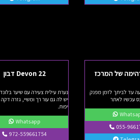
הימה של המרכז
Devon 22 דבון
עה עד לביתך לזמן מפנק
נערת עילית צעירה עם שיער בלונדינ
 עכשיו לאתר
יש לה גם עור רך ומשיי, גזרה דקה ו
יפות.
Whatsa
Whatsapp
055-9661
972-559661754
Telegr