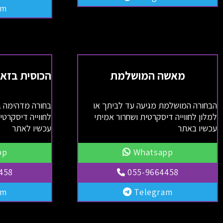
am
מאשה המושלמת
הכוסית בזאת
הבחורה המושלמת מגיעה עד לביתך או
בחורה מדהימה ב
למלון לחווייה דיסקרטית ושחרור אמיתי
לחווייה דיסקרט
עכשיו באתר
עכשיו לאתר
pp
Whatsapp
458
055-9664458
am
Telegram