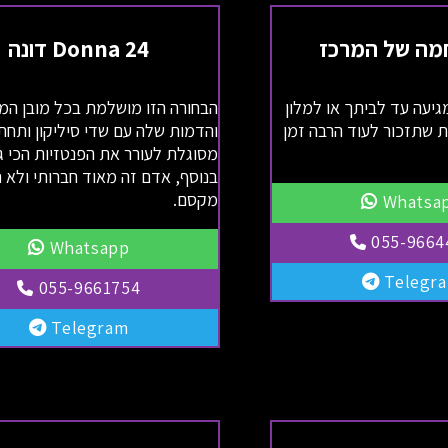
מה של המרכז
Donna 24 דונה
גיעה עד לביתך או למלון
הבחורה הזו מושלמת בכל מובן המי
ת שתזכור לעוד הרבה זמן
והדמות שלה עם שדי סיליקון ותחת
מסוגלת לעורר את הפנטזיות הכי גל
בנוסף, אדם זה מאוד חברותי ולא 
מקסם.
Whatsa
055-9664
Whatsapp
Telegr
055-9661754
Telegram