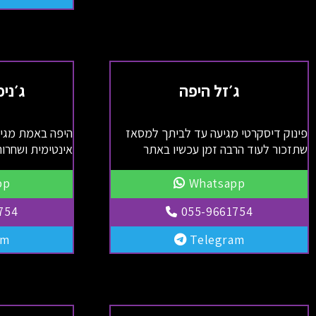
ג׳זל היפה
ג׳ני
פינוק דיסקרטי מגיעה עד לביתך למסאז
היפה באמת מגיע
שתזכור לעוד הרבה זמן עכשיו באתר
אינטימית ושחרור
pp
Whatsapp
754
055-9661754
am
Telegram