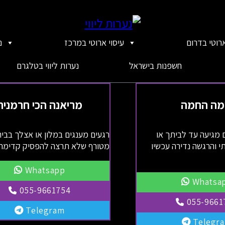
ארוטי בדרום
עיסוי ארוטי במרכז
נ
חשפנות בישראל
נערות ליווי בטלגרם
מה החמה
מריאנה הכי חרמנית
 מגיעה עד לביתך או
רגעים מענגים במלון או אצלך בבית
י והרגשה נדירה עכשיו
מטורף שלא תרצה להפסיק קדימה
Whatsapp
Whatsa
055-9661754
055-9661
Telegram
Telegr