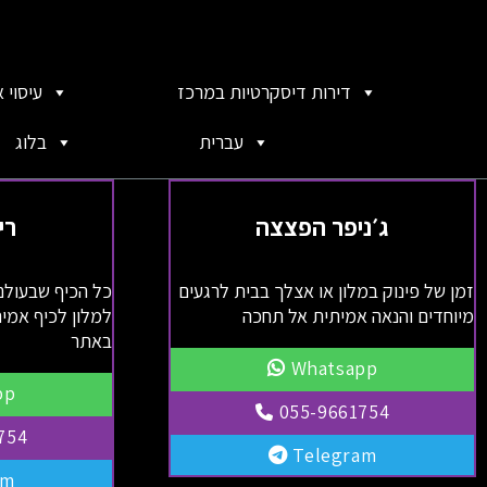
דירות דיסקרטיות במרכז
עיסוי 
עברית
בלוג
ג׳ניפר הפצצה
רי
זמן של פינוק במלון או אצלך בבית לרגעים
כל הכיף שבעולם
מיוחדים והנאה אמיתית אל תחכה
למלון לכיף אמית
באתר
Whatsapp
pp
055-9661754
754
Telegram
am